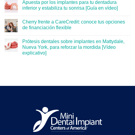
Apuesta por los implantes para tu dentadura
inferior y estabiliza tu sonrisa [Guía en vídeo]
Cherry frente a CareCredit: conoce tus opciones
de financiación flexible
Prótesis dentales sobre implantes en Mattydale,
Nueva York, para reforzar la mordida [Vídeo
explicativo]