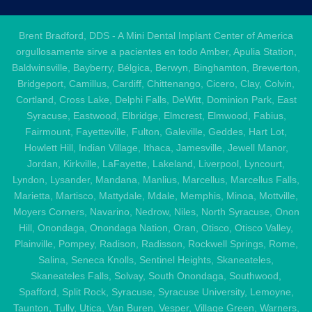
Brent Bradford, DDS - A Mini Dental Implant Center of America
orgullosamente sirve a pacientes en todo Amber, Apulia Station,
Baldwinsville, Bayberry, Bélgica, Berwyn, Binghamton, Brewerton,
Bridgeport, Camillus, Cardiff, Chittenango, Cicero, Clay, Colvin,
Cortland, Cross Lake, Delphi Falls, DeWitt, Dominion Park, East
Syracuse, Eastwood, Elbridge, Elmcrest, Elmwood, Fabius,
Fairmount, Fayetteville, Fulton, Galeville, Geddes, Hart Lot,
Howlett Hill, Indian Village, Ithaca, Jamesville, Jewell Manor,
Jordan, Kirkville, LaFayette, Lakeland, Liverpool, Lyncourt,
Lyndon, Lysander, Mandana, Manlius, Marcellus, Marcellus Falls,
Marietta, Martisco, Mattydale, Mdale, Memphis, Minoa, Mottville,
Moyers Corners, Navarino, Nedrow, Niles, North Syracuse, Onon
Hill, Onondaga, Onondaga Nation, Oran, Otisco, Otisco Valley,
Plainville, Pompey, Radison, Radisson, Rockwell Springs, Rome,
Salina, Seneca Knolls, Sentinel Heights, Skaneateles,
Skaneateles Falls, Solvay, South Onondaga, Southwood,
Spafford, Split Rock, Syracuse, Syracuse University, Lemoyne,
Taunton, Tully, Utica, Van Buren, Vesper, Village Green, Warners,