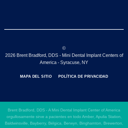
©
2026 Brent Bradford, DDS - Mini Dental Implant Centers of
America - Syracuse, NY
MAPA DEL SITIO
POLÍTICA DE PRIVACIDAD
Brent Bradford, DDS - A Mini Dental Implant Center of America
orgullosamente sirve a pacientes en todo Amber, Apulia Station,
Baldwinsville, Bayberry, Bélgica, Berwyn, Binghamton, Brewerton,