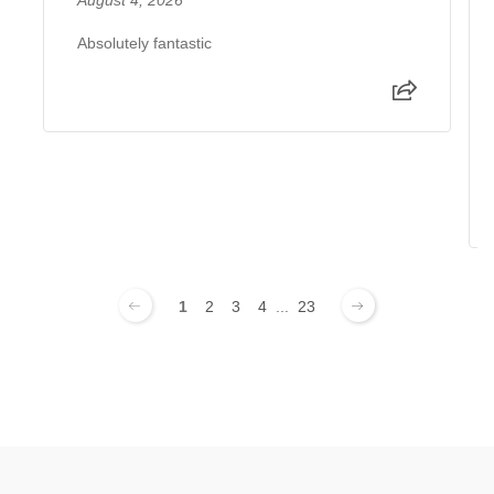
Absolutely fantastic
1
2
3
4
...
23