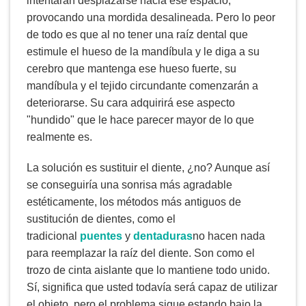
intentarán desplazarse hacia ese espacio,
provocando una mordida desalineada. Pero lo peor
de todo es que al no tener una raíz dental que
estimule el hueso de la mandíbula y le diga a su
cerebro que mantenga ese hueso fuerte, su
mandíbula y el tejido circundante comenzarán a
deteriorarse. Su cara adquirirá ese aspecto
"hundido" que le hace parecer mayor de lo que
realmente es.
La solución es sustituir el diente, ¿no? Aunque así
se conseguiría una sonrisa más agradable
estéticamente, los métodos más antiguos de
sustitución de dientes, como el
tradicional
puentes
y
dentaduras
no hacen nada
para reemplazar la raíz del diente. Son como el
trozo de cinta aislante que lo mantiene todo unido.
Sí, significa que usted todavía será capaz de utilizar
el objeto, pero el problema sigue estando bajo la