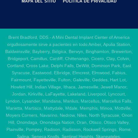
MAPA DEL SITIO
POLÍTICA DE PRIVACIDAD
Brent Bradford, DDS - A Mini Dental Implant Center of America
orgullosamente sirve a pacientes en todo Amber, Apulia Station,
Baldwinsville, Bayberry, Bélgica, Berwyn, Binghamton, Brewerton,
Bridgeport, Camillus, Cardiff, Chittenango, Cicero, Clay, Colvin,
Cortland, Cross Lake, Delphi Falls, DeWitt, Dominion Park, East
Syracuse, Eastwood, Elbridge, Elmcrest, Elmwood, Fabius,
Fairmount, Fayetteville, Fulton, Galeville, Geddes, Hart Lot,
Howlett Hill, Indian Village, Ithaca, Jamesville, Jewell Manor,
Jordan, Kirkville, LaFayette, Lakeland, Liverpool, Lyncourt,
Lyndon, Lysander, Mandana, Manlius, Marcellus, Marcellus Falls,
Marietta, Martisco, Mattydale, Mdale, Memphis, Minoa, Mottville,
Moyers Corners, Navarino, Nedrow, Niles, North Syracuse, Onon
Hill, Onondaga, Onondaga Nation, Oran, Otisco, Otisco Valley,
Plainville, Pompey, Radison, Radisson, Rockwell Springs, Rome,
Salina, Seneca Knolls, Sentinel Heights, Skaneateles,