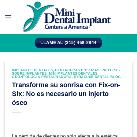
Saltar
al
contenido
LLAME AL (315) 458-8844
IMPLANTES DENTALES
,
DENTADURAS POSTIZAS
,
PRÓTESIS
SOBRE IMPLANTES
,
MINIIMPLANTES DENTALES
,
ODONTOLOGÍA RESTAURADORA
,
SYRACUSE DENTAL BLOG
Transforme su sonrisa con Fix-on-
Six: No es necesario un injerto
óseo
La pérdida de dientes no sólo afecta a la estética,