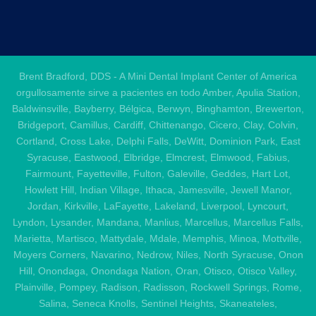
Brent Bradford, DDS - A Mini Dental Implant Center of America
orgullosamente sirve a pacientes en todo Amber, Apulia Station,
Baldwinsville, Bayberry, Bélgica, Berwyn, Binghamton, Brewerton,
Bridgeport, Camillus, Cardiff, Chittenango, Cicero, Clay, Colvin,
Cortland, Cross Lake, Delphi Falls, DeWitt, Dominion Park, East
Syracuse, Eastwood, Elbridge, Elmcrest, Elmwood, Fabius,
Fairmount, Fayetteville, Fulton, Galeville, Geddes, Hart Lot,
Howlett Hill, Indian Village, Ithaca, Jamesville, Jewell Manor,
Jordan, Kirkville, LaFayette, Lakeland, Liverpool, Lyncourt,
Lyndon, Lysander, Mandana, Manlius, Marcellus, Marcellus Falls,
Marietta, Martisco, Mattydale, Mdale, Memphis, Minoa, Mottville,
Moyers Corners, Navarino, Nedrow, Niles, North Syracuse, Onon
Hill, Onondaga, Onondaga Nation, Oran, Otisco, Otisco Valley,
Plainville, Pompey, Radison, Radisson, Rockwell Springs, Rome,
Salina, Seneca Knolls, Sentinel Heights, Skaneateles,