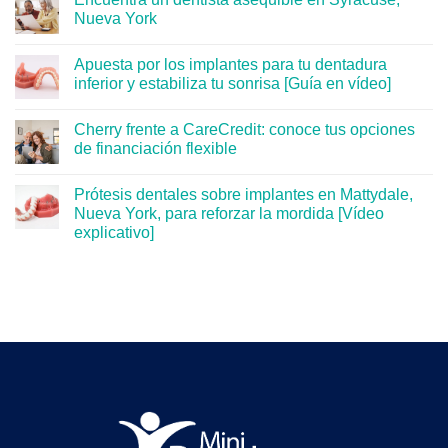
Nueva York
Apuesta por los implantes para tu dentadura
inferior y estabiliza tu sonrisa [Guía en vídeo]
Cherry frente a CareCredit: conoce tus opciones
de financiación flexible
Prótesis dentales sobre implantes en Mattydale,
Nueva York, para reforzar la mordida [Vídeo
explicativo]